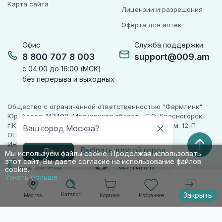
Карта сайта
Лицензии и разрешения
Оферта для аптек
Офис
Служба поддержки
8 800 707 8 003
support@009.am
с 04:00 до 16:00 (МСК)
без перерыва и выходных
Общество с ограниченной ответственностью "Фармлинк"
Юр. Адрес: 143402, Московская область, Г.О. Красногорск,
г.Красногорск, ул. Жуковского, д. 17, помещ. III, ком. 12-П
Ваш город Москва?
ОГРН 1225000071955
ИНН 5024223277
Выбрать другой город
Да
Мы используем файлы cookie. Продолжая использовать
этот сайт, Вы даете согласие на использование файлов
ПАРТНЕР
ЧЕСТНОГО
cookie.
ЗНАКА
Узнать больше
Закрыть
Каталог
Корзина
Избранное
Москва
Войти
© 2010-2026 009.РФ. Все права защищены
Информация на сайте носит справочно-
информационный характер и не является