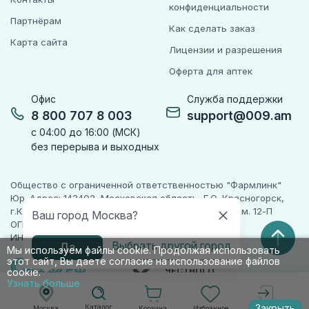
конфиденциальности
Партнёрам
Как сделать заказ
Карта сайта
Лицензии и разрешения
Оферта для аптек
Офис
Служба поддержки
8 800 707 8 003
support@009.am
с 04:00 до 16:00 (МСК)
без перерыва и выходных
Общество с ограниченной ответственностью "Фармлинк"
Юр. Адрес: 143402, Московская область, Г.О. Красногорск,
г.Красногорск, ул. Жуковского, д. 17, помещ. III, ком. 12-П
Ваш город Москва?
ОГРН 1225000071955
ИНН 5024223277
Выбрать другой город
Да
Мы используем файлы cookie. Продолжая использовать
этот сайт, Вы даете согласие на использование файлов
ПАРТНЕР
ЧЕСТНОГО
cookie.
ЗНАКА
Узнать больше
Закрыть
Каталог
Корзина
Избранное
Москва
Войти