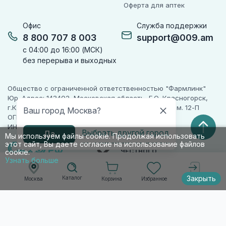
Оферта для аптек
Офис
Служба поддержки
8 800 707 8 003
support@009.am
с 04:00 до 16:00 (МСК)
без перерыва и выходных
Общество с ограниченной ответственностью "Фармлинк"
Юр. Адрес: 143402, Московская область, Г.О. Красногорск,
г.Красногорск, ул. Жуковского, д. 17, помещ. III, ком. 12-П
Ваш город Москва?
ОГРН 1225000071955
ИНН 5024223277
Выбрать другой город
Да
Мы используем файлы cookie. Продолжая использовать
этот сайт, Вы даете согласие на использование файлов
ПАРТНЕР
ЧЕСТНОГО
cookie.
ЗНАКА
Узнать больше
Закрыть
Каталог
Корзина
Избранное
Москва
Войти
© 2010-2026 009.РФ. Все права защищены
Информация на сайте носит справочно-
информационный характер и не является
публичной офертой п. 2 ст. 437 ГК РФ