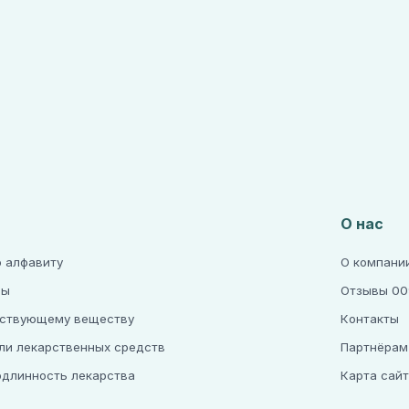
О нас
о алфавиту
О компани
ры
Отзывы 00
йствующему веществу
Контакты
ли лекарственных средств
Партнёрам
одлинность лекарства
Карта сай