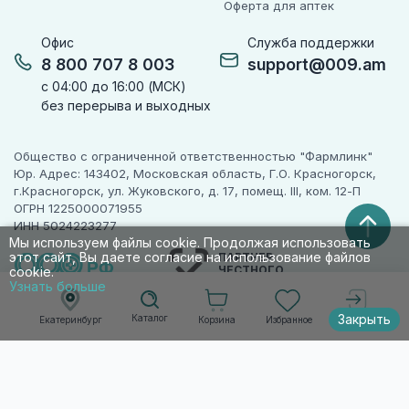
Оферта для аптек
Офис
Служба поддержки
8 800 707 8 003
support@009.am
с 04:00 до 16:00 (МСК)
без перерыва и выходных
Общество с ограниченной ответственностью "Фармлинк"
Юр. Адрес: 143402, Московская область, Г.О. Красногорск,
г.Красногорск, ул. Жуковского, д. 17, помещ. III, ком. 12-П
ОГРН 1225000071955
ИНН 5024223277
Мы используем файлы cookie. Продолжая использовать
этот сайт, Вы даете согласие на использование файлов
ПАРТНЕР
ЧЕСТНОГО
cookie.
ЗНАКА
Узнать больше
Закрыть
Каталог
Корзина
Избранное
Екатеринбург
Войти
© 2010-2026 009.РФ. Все права защищены
Информация на сайте носит справочно-
информационный характер и не является
публичной офертой п. 2 ст. 437 ГК РФ