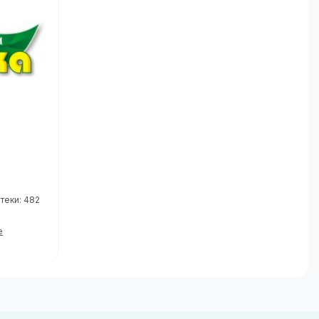
теки: 482
е