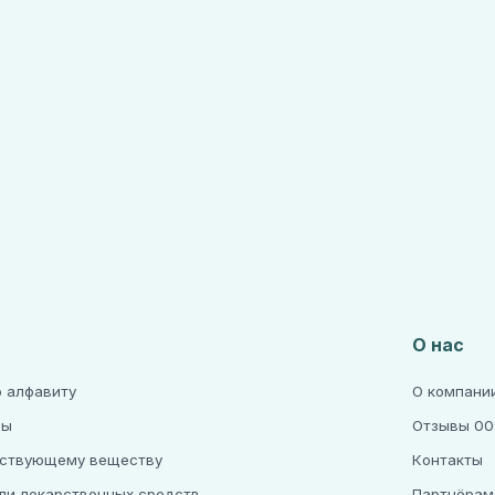
О нас
о алфавиту
О компани
ры
Отзывы 00
йствующему веществу
Контакты
ли лекарственных средств
Партнёрам