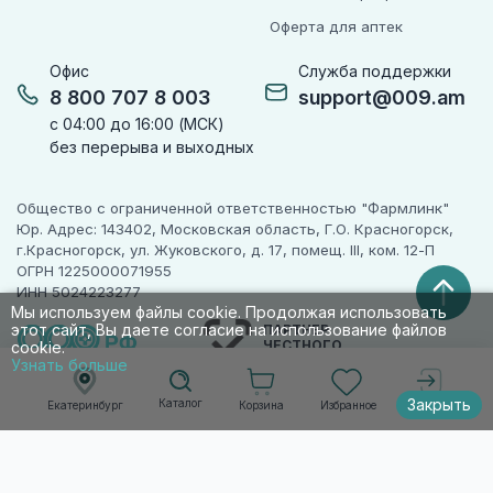
Оферта для аптек
Офис
Служба поддержки
8 800 707 8 003
support@009.am
с 04:00 до 16:00 (МСК)
без перерыва и выходных
Общество с ограниченной ответственностью "Фармлинк"
Юр. Адрес: 143402, Московская область, Г.О. Красногорск,
г.Красногорск, ул. Жуковского, д. 17, помещ. III, ком. 12-П
ОГРН 1225000071955
ИНН 5024223277
Мы используем файлы cookie. Продолжая использовать
этот сайт, Вы даете согласие на использование файлов
ПАРТНЕР
ЧЕСТНОГО
cookie.
ЗНАКА
Узнать больше
Закрыть
Каталог
Корзина
Избранное
Екатеринбург
Войти
© 2010-2026 009.РФ. Все права защищены
Информация на сайте носит справочно-
информационный характер и не является
публичной офертой п. 2 ст. 437 ГК РФ