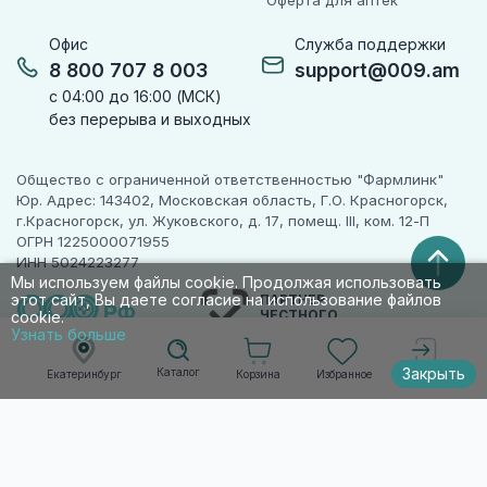
Оферта для аптек
Офис
Служба поддержки
8 800 707 8 003
support@009.am
с 04:00 до 16:00 (МСК)
без перерыва и выходных
Общество с ограниченной ответственностью "Фармлинк"
Юр. Адрес: 143402, Московская область, Г.О. Красногорск,
г.Красногорск, ул. Жуковского, д. 17, помещ. III, ком. 12-П
ОГРН 1225000071955
ИНН 5024223277
Мы используем файлы cookie. Продолжая использовать
этот сайт, Вы даете согласие на использование файлов
ПАРТНЕР
ЧЕСТНОГО
cookie.
ЗНАКА
Узнать больше
Закрыть
Каталог
Корзина
Избранное
Екатеринбург
Войти
© 2010-2026 009.РФ. Все права защищены
Информация на сайте носит справочно-
информационный характер и не является
публичной офертой п. 2 ст. 437 ГК РФ