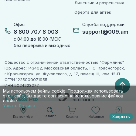
Лицензии и разрешения
Оферта для аптек
Офис
Служба поддержки
8 800 707 8 003
support@009.am
с 04:00 до 16:00 (МСК)
без перерыва и выходных
Общество с ограниченной ответственностью "Фармлинк"
Юр. Адрес: 143402, Московская область, Г.О. Красногорск,
г.Красногорск, ул. Жуковского, д. 17, помещ. III, ком. 12-П
ОГРН 1225000071955
ИНН 5024223277
Мы используем файлы cookie. Продолжая использовать
этот сайт, Вы даете согласие на использование файлов
ПАРТНЕР
ЧЕСТНОГО
cookie.
ЗНАКА
Узнать больше
Закрыть
Каталог
Корзина
Избранное
Екатеринбург
Войти
© 2010-2026 009.РФ. Все права защищены
Информация на сайте носит справочно-
информационный характер и не является