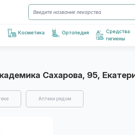
Средства
Косметика
Ортопедия
гигиены
 Академика Сахарова, 95
, Екатер
теке
Аптеки рядом