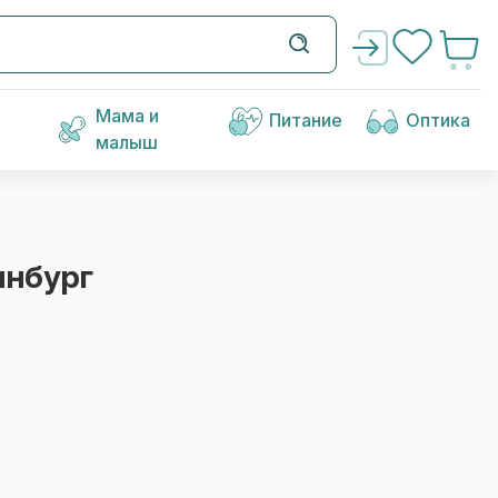
Мама и
Питание
Оптика
малыш
инбург