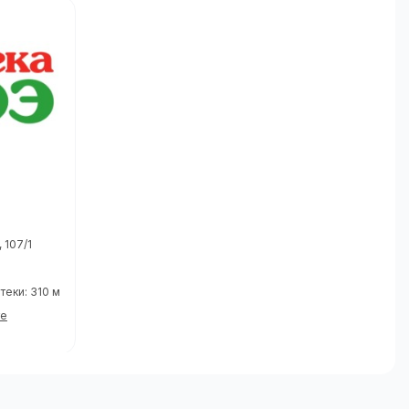
 107/1
теки: 310 м
те