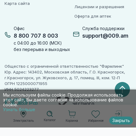
Карта сайта
Лицензии и разрешения
Оферта для аптек
Офис
Служба поддержки
8 800 707 8 003
support@009.am
с 04:00 до 16:00 (МСК)
без перерыва и выходных
Общество с ограниченной ответственностью "Фармлинк"
Юр. Адрес: 143402, Московская область, Г.О. Красногорск,
г.Красногорск, ул. Жуковского, д. 17, помещ. III, ком. 12-П
ОГРН 1225000071955
ИНН 5024223277
Мы используем файлы cookie. Продолжая использовать
этот сайт, Вы даете согласие на использование файлов
ПАРТНЕР
ЧЕСТНОГО
cookie.
ЗНАКА
Узнать больше
Закрыть
Каталог
Корзина
Избранное
Электросталь
Войти
© 2010-2026 009.РФ. Все права защищены
Информация на сайте носит справочно-