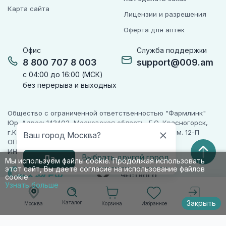
Карта сайта
Лицензии и разрешения
Оферта для аптек
Офис
Служба поддержки
8 800 707 8 003
support@009.am
с 04:00 до 16:00 (МСК)
без перерыва и выходных
Общество с ограниченной ответственностью "Фармлинк"
Юр. Адрес: 143402, Московская область, Г.О. Красногорск,
г.Красногорск, ул. Жуковского, д. 17, помещ. III, ком. 12-П
Ваш город Москва?
ОГРН 1225000071955
ИНН 5024223277
Выбрать другой город
Да
Мы используем файлы cookie. Продолжая использовать
этот сайт, Вы даете согласие на использование файлов
ПАРТНЕР
ЧЕСТНОГО
cookie.
ЗНАКА
Узнать больше
Закрыть
Каталог
Корзина
Избранное
Москва
Войти
© 2010-2026 009.РФ. Все права защищены
Информация на сайте носит справочно-