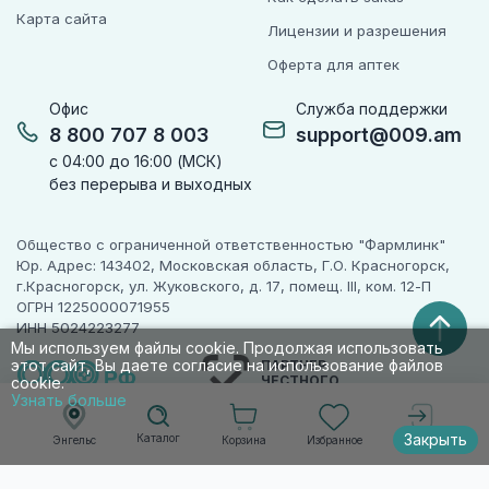
Карта сайта
Лицензии и разрешения
Оферта для аптек
Офис
Служба поддержки
8 800 707 8 003
support@009.am
с 04:00 до 16:00 (МСК)
без перерыва и выходных
Общество с ограниченной ответственностью "Фармлинк"
Юр. Адрес: 143402, Московская область, Г.О. Красногорск,
г.Красногорск, ул. Жуковского, д. 17, помещ. III, ком. 12-П
ОГРН 1225000071955
ИНН 5024223277
Мы используем файлы cookie. Продолжая использовать
этот сайт, Вы даете согласие на использование файлов
ПАРТНЕР
ЧЕСТНОГО
cookie.
ЗНАКА
Узнать больше
Закрыть
Каталог
Корзина
Избранное
Энгельс
Войти
© 2010-2026 009.РФ. Все права защищены
Информация на сайте носит справочно-