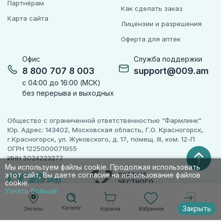
Партнёрам
Как сделать заказ
Карта сайта
Лицензии и разрешения
Оферта для аптек
Офис
Служба поддержки
8 800 707 8 003
support@009.am
с 04:00 до 16:00 (МСК)
без перерыва и выходных
Общество с ограниченной ответственностью "Фармлинк"
Юр. Адрес: 143402, Московская область, Г.О. Красногорск,
г.Красногорск, ул. Жуковского, д. 17, помещ. III, ком. 12-П
ОГРН 1225000071955
ИНН 5024223277
Мы используем файлы cookie. Продолжая использовать
этот сайт, Вы даете согласие на использование файлов
ПАРТНЕР
ЧЕСТНОГО
cookie.
ЗНАКА
Узнать больше
Закрыть
Каталог
Корзина
Избранное
Энгельс
Войти
© 2010-2026 009.РФ. Все права защищены