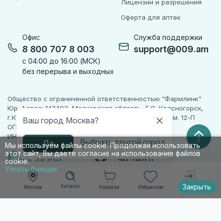
Лицензии и разрешения
Оферта для аптек
Офис
Служба поддержки
8 800 707 8 003
support@009.am
с 04:00 до 16:00 (МСК)
без перерыва и выходных
Общество с ограниченной ответственностью "Фармлинк"
Юр. Адрес: 143402, Московская область, Г.О. Красногорск,
г.Красногорск, ул. Жуковского, д. 17, помещ. III, ком. 12-П
Ваш город Москва?
ОГРН 1225000071955
ИНН 5024223277
Выбрать другой город
Да
Мы используем файлы cookie. Продолжая использовать
этот сайт, Вы даете согласие на использование файлов
ПАРТНЕР
ЧЕСТНОГО
cookie.
ЗНАКА
Узнать больше
Закрыть
Каталог
Корзина
Избранное
Москва
Войти
© 2010-2026 009.РФ. Все права защищены
Информация на сайте носит справочно-
информационный характер и не является