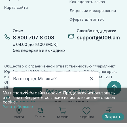
Как сделать заказ
Карта сайта
Лицензии и разрешения
Оферта для аптек
Офис
Служба поддержки
8 800 707 8 003
support@009.am
с 04:00 до 16:00 (МСК)
без перерыва и выходных
Общество с ограниченной ответственностью "Фармлинк"
Юр. Адрес: 143402, Московская область, Г.О. Красногорск,
г.Красногорск, ул. Жуковского, д. 17, помещ. III, ком. 12-П
Ваш город Москва?
ОГРН 1225000071955
ИНН 5024223277
Выбрать другой город
Да
Мы используем файлы cookie. Продолжая использовать
этот сайт, Вы даете согласие на использование файлов
ПАРТНЕР
ЧЕСТНОГО
cookie.
ЗНАКА
Узнать больше
Закрыть
Каталог
Корзина
Избранное
Москва
Войти
© 2010-2026 009.РФ. Все права защищены
Информация на сайте носит справочно-