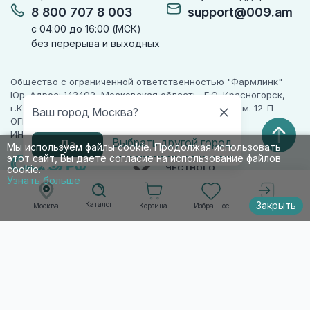
8 800 707 8 003
support@009.am
с 04:00 до 16:00 (МСК)
без перерыва и выходных
Общество с ограниченной ответственностью "Фармлинк"
Юр. Адрес: 143402, Московская область, Г.О. Красногорск,
г.Красногорск, ул. Жуковского, д. 17, помещ. III, ком. 12-П
Ваш город Москва?
ОГРН 1225000071955
ИНН 5024223277
Выбрать другой город
Да
Мы используем файлы cookie. Продолжая использовать
этот сайт, Вы даете согласие на использование файлов
ПАРТНЕР
ЧЕСТНОГО
cookie.
ЗНАКА
Узнать больше
Закрыть
Каталог
Корзина
Избранное
Москва
Войти
© 2010-2026 009.РФ. Все права защищены
Информация на сайте носит справочно-
информационный характер и не является
публичной офертой п. 2 ст. 437 ГК РФ