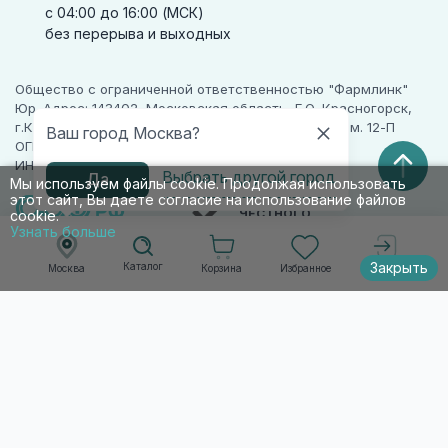
с 04:00 до 16:00 (МСК)
без перерыва и выходных
Общество с ограниченной ответственностью "Фармлинк"
Юр. Адрес: 143402, Московская область, Г.О. Красногорск,
г.Красногорск, ул. Жуковского, д. 17, помещ. III, ком. 12-П
Ваш город Москва?
ОГРН 1225000071955
ИНН 5024223277
Выбрать другой город
Да
Мы используем файлы cookie. Продолжая использовать
этот сайт, Вы даете согласие на использование файлов
ПАРТНЕР
ЧЕСТНОГО
cookie.
ЗНАКА
Узнать больше
Закрыть
Каталог
Корзина
Избранное
Москва
Войти
© 2010-2026 009.РФ. Все права защищены
Информация на сайте носит справочно-
информационный характер и не является
публичной офертой п. 2 ст. 437 ГК РФ