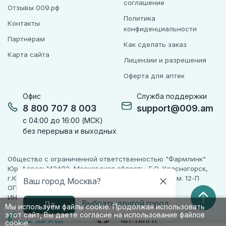
соглашение
Отзывы 009.рф
Политика
Контакты
конфиденциальности
Партнёрам
Как сделать заказ
Карта сайта
Лицензии и разрешения
Оферта для аптек
Офис
Служба поддержки
8 800 707 8 003
support@009.am
с 04:00 до 16:00 (МСК)
без перерыва и выходных
Общество с ограниченной ответственностью "Фармлинк"
Юр. Адрес: 143402, Московская область, Г.О. Красногорск,
г.Красногорск, ул. Жуковского, д. 17, помещ. III, ком. 12-П
Ваш город Москва?
ОГРН 1225000071955
ИНН 5024223277
Выбрать другой город
Да
Мы используем файлы cookie. Продолжая использовать
этот сайт, Вы даете согласие на использование файлов
ПАРТНЕР
ЧЕСТНОГО
cookie.