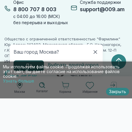
Офис
Служба поддержки
8 800 707 8 003
support@009.am
с 04:00 до 16:00 (МСК)
без перерыва и выходных
Общество с ограниченной ответственностью "Фармлинк"
Юр. Адрес: 143402, Московская область, Г.О. Красногорск,
г.Красногорск, ул. Жуковского, д. 17, помещ. III, ком. 12-П
Ваш город Москва?
ОГРН 1225000071955
ИНН 5024223277
Выбрать другой город
Да
Мы используем файлы cookie. Продолжая использовать
этот сайт, Вы даете согласие на использование файлов
ПАРТНЕР
ЧЕСТНОГО
cookie.
ЗНАКА
Узнать больше
Закрыть
Каталог
Корзина
Избранное
Москва
Войти
© 2010-2026 009.РФ. Все права защищены
Информация на сайте носит справочно-
информационный характер и не является
публичной офертой п. 2 ст. 437 ГК РФ