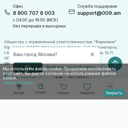
Офис
Служба поддержки
8 800 707 8 003
support@009.am
с 04:00 до 16:00 (МСК)
без перерыва и выходных
Общество с ограниченной ответственностью "Фармлинк"
Юр. Адрес: 143402, Московская область, Г.О. Красногорск,
г.Красногорск, ул. Жуковского, д. 17, помещ. III, ком. 12-П
Ваш город Москва?
ОГРН 1225000071955
ИНН 5024223277
Выбрать другой город
Да
Мы используем файлы cookie. Продолжая использовать
этот сайт, Вы даете согласие на использование файлов
ПАРТНЕР
ЧЕСТНОГО
cookie.
ЗНАКА
Узнать больше
Закрыть
Каталог
Корзина
Избранное
Москва
Войти
© 2010-2026 009.РФ. Все права защищены
Информация на сайте носит справочно-
информационный характер и не является
публичной офертой п. 2 ст. 437 ГК РФ