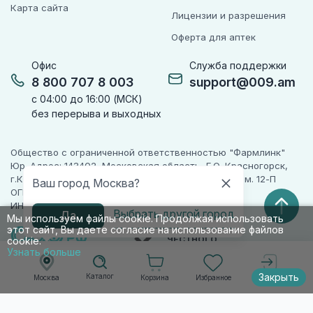
Карта сайта
Лицензии и разрешения
Оферта для аптек
Офис
Служба поддержки
8 800 707 8 003
support@009.am
с 04:00 до 16:00 (МСК)
без перерыва и выходных
Общество с ограниченной ответственностью "Фармлинк"
Юр. Адрес: 143402, Московская область, Г.О. Красногорск,
г.Красногорск, ул. Жуковского, д. 17, помещ. III, ком. 12-П
Ваш город Москва?
ОГРН 1225000071955
ИНН 5024223277
Выбрать другой город
Да
Мы используем файлы cookie. Продолжая использовать
этот сайт, Вы даете согласие на использование файлов
ПАРТНЕР
ЧЕСТНОГО
cookie.
ЗНАКА
Узнать больше
Закрыть
Каталог
Корзина
Избранное
Москва
Войти
© 2010-2026 009.РФ. Все права защищены
Информация на сайте носит справочно-