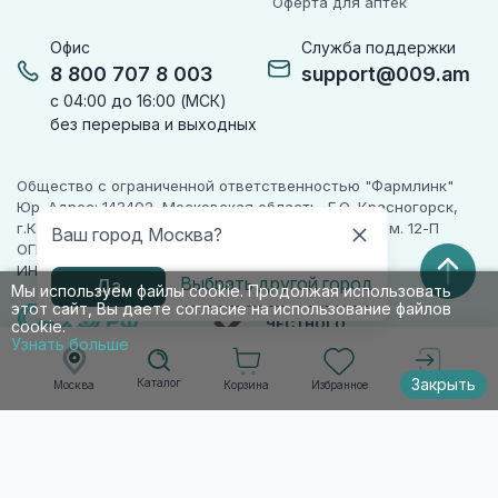
Оферта для аптек
Офис
Служба поддержки
8 800 707 8 003
support@009.am
с 04:00 до 16:00 (МСК)
без перерыва и выходных
Общество с ограниченной ответственностью "Фармлинк"
Юр. Адрес: 143402, Московская область, Г.О. Красногорск,
г.Красногорск, ул. Жуковского, д. 17, помещ. III, ком. 12-П
Ваш город Москва?
ОГРН 1225000071955
ИНН 5024223277
Выбрать другой город
Да
Мы используем файлы cookie. Продолжая использовать
этот сайт, Вы даете согласие на использование файлов
ПАРТНЕР
ЧЕСТНОГО
cookie.
ЗНАКА
Узнать больше
Закрыть
Каталог
Корзина
Избранное
Москва
Войти
© 2010-2026 009.РФ. Все права защищены
Информация на сайте носит справочно-
информационный характер и не является
публичной офертой п. 2 ст. 437 ГК РФ