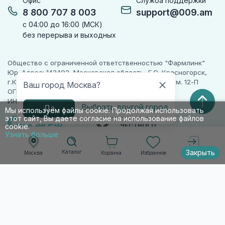
Офис
Служба поддержки
8 800 707 8 003
support@009.am
с 04:00 до 16:00 (МСК)
без перерыва и выходных
Общество с ограниченной ответственностью "Фармлинк"
Юр. Адрес: 143402, Московская область, Г.О. Красногорск,
г.Красногорск, ул. Жуковского, д. 17, помещ. III, ком. 12-П
Ваш город Москва?
ОГРН 1225000071955
ИНН 5024223277
Выбрать другой город
Да
Мы используем файлы cookie. Продолжая использовать
этот сайт, Вы даете согласие на использование файлов
ПАРТНЕР
ЧЕСТНОГО
cookie.
ЗНАКА
Узнать больше
Закрыть
Каталог
Корзина
Избранное
Москва
Войти
© 2010-2026 009.РФ. Все права защищены
Информация на сайте носит справочно-
информационный характер и не является
публичной офертой п. 2 ст. 437 ГК РФ