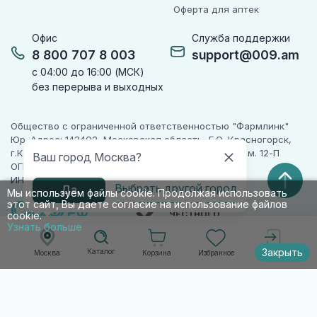
Оферта для аптек
Офис
Служба поддержки
8 800 707 8 003
support@009.am
с 04:00 до 16:00 (МСК)
без перерыва и выходных
Общество с ограниченной ответственностью "Фармлинк"
Юр. Адрес: 143402, Московская область, Г.О. Красногорск,
г.Красногорск, ул. Жуковского, д. 17, помещ. III, ком. 12-П
Ваш город Москва?
ОГРН 1225000071955
ИНН 5024223277
Выбрать другой город
Да
Мы используем файлы cookie. Продолжая использовать
этот сайт, Вы даете согласие на использование файлов
ПАРТНЕР
ЧЕСТНОГО
cookie.
ЗНАКА
Узнать больше
Закрыть
Каталог
Корзина
Избранное
Москва
Войти
© 2010-2026 009.РФ. Все права защищены
Информация на сайте носит справочно-
информационный характер и не является
публичной офертой п. 2 ст. 437 ГК РФ