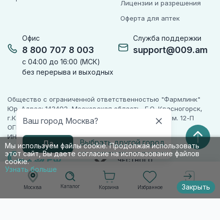
Лицензии и разрешения
Оферта для аптек
Офис
Служба поддержки
8 800 707 8 003
support@009.am
с 04:00 до 16:00 (МСК)
без перерыва и выходных
Общество с ограниченной ответственностью "Фармлинк"
Юр. Адрес: 143402, Московская область, Г.О. Красногорск,
г.Красногорск, ул. Жуковского, д. 17, помещ. III, ком. 12-П
Ваш город Москва?
ОГРН 1225000071955
ИНН 5024223277
Выбрать другой город
Да
Мы используем файлы cookie. Продолжая использовать
этот сайт, Вы даете согласие на использование файлов
ПАРТНЕР
ЧЕСТНОГО
cookie.
ЗНАКА
Узнать больше
Закрыть
Каталог
Корзина
Избранное
Москва
Войти
© 2010-2026 009.РФ. Все права защищены
Информация на сайте носит справочно-
информационный характер и не является