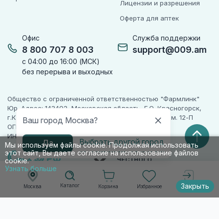
Лицензии и разрешения
Оферта для аптек
Офис
Служба поддержки
8 800 707 8 003
support@009.am
с 04:00 до 16:00 (МСК)
без перерыва и выходных
Общество с ограниченной ответственностью "Фармлинк"
Юр. Адрес: 143402, Московская область, Г.О. Красногорск,
г.Красногорск, ул. Жуковского, д. 17, помещ. III, ком. 12-П
Ваш город Москва?
ОГРН 1225000071955
ИНН 5024223277
Выбрать другой город
Да
Мы используем файлы cookie. Продолжая использовать
этот сайт, Вы даете согласие на использование файлов
ПАРТНЕР
ЧЕСТНОГО
cookie.
ЗНАКА
Узнать больше
Закрыть
Каталог
Корзина
Избранное
Москва
Войти
© 2010-2026 009.РФ. Все права защищены
Информация на сайте носит справочно-
информационный характер и не является