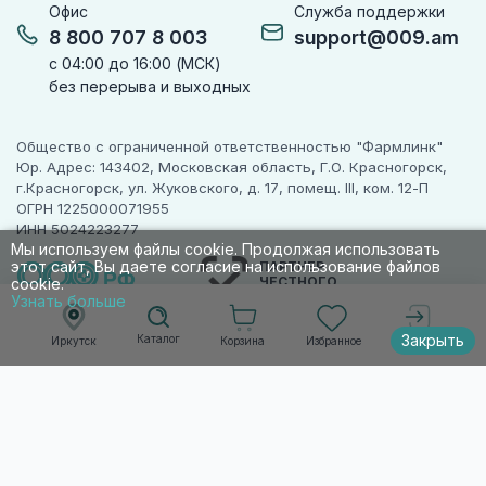
Офис
Служба поддержки
8 800 707 8 003
support@009.am
с 04:00 до 16:00 (МСК)
без перерыва и выходных
Общество с ограниченной ответственностью "Фармлинк"
Юр. Адрес: 143402, Московская область, Г.О. Красногорск,
г.Красногорск, ул. Жуковского, д. 17, помещ. III, ком. 12-П
ОГРН 1225000071955
ИНН 5024223277
Мы используем файлы cookie. Продолжая использовать
этот сайт, Вы даете согласие на использование файлов
ПАРТНЕР
ЧЕСТНОГО
cookie.
ЗНАКА
Узнать больше
Закрыть
Каталог
Корзина
Избранное
Иркутск
Войти
© 2010-2026 009.РФ. Все права защищены
Информация на сайте носит справочно-
информационный характер и не является
публичной офертой п. 2 ст. 437 ГК РФ