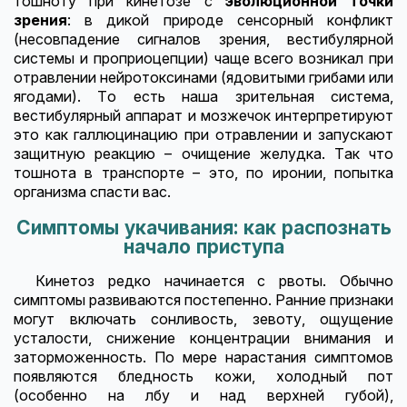
тошноту при кинетозе с
эволюционной точки
зрения
: в дикой природе сенсорный конфликт
(несовпадение сигналов зрения, вестибулярной
системы и проприоцепции) чаще всего возникал при
отравлении нейротоксинами (ядовитыми грибами или
ягодами). То есть наша зрительная система,
вестибулярный аппарат и мозжечок интерпретируют
это как галлюцинацию при отравлении и запускают
защитную реакцию – очищение желудка. Так что
тошнота в транспорте – это, по иронии, попытка
организма спасти вас.
Симптомы укачивания: как распознать
начало приступа
Кинетоз редко начинается с рвоты. Обычно
симптомы развиваются постепенно. Ранние признаки
могут включать сонливость, зевоту, ощущение
усталости, снижение концентрации внимания и
заторможенность. По мере нарастания симптомов
появляются бледность кожи, холодный пот
(особенно на лбу и над верхней губой),