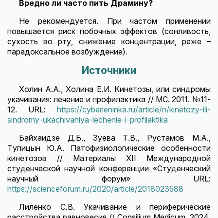
Вредно ли часто пить Драмину?
Не рекомендуется. При частом применении
повышается риск побочных эффектов (сонливость,
сухость во рту, снижение концентрации, реже –
парадоксальное возбуждение).
Источники
Холин А.А., Холина Е.И. Кинетозы, или синдромы
укачивания: лечение и профилактика // МС. 2011. №11-
12. URL:
https://cyberleninka.ru/article/n/kinetozy-ili-
sindromy-ukachivaniya-lechenie-i-profilaktika
Байхаидзе Д.Б., Зуева Т.В., Рустамов М.А.,
Тупицын Ю.А. Патофизиологические особенности
кинетозов // Материалы XII Международной
студенческой научной конференции «Студенческий
научный форум» URL:
https://scienceforum.ru/2020/article/2018023588
Лиленко С.В. Укачивание и периферические
расстройства равновесия // Consilium Medicum. 2024.