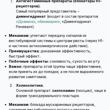
Антигистаминные препараты (блокаторы H1-
рецепторов).
Самый популярный представитель –
дименгидринат
(входит в состав препаратов
«Драмина»
,
«Авиамарин»
, «Дименгидринат
Реневал»).
Механизм:
угнетают передачу сигналов из
вестибулярной системы к центрам рвоты (через H1-
и частично антихолинергическое действие).
Преимущества:
доказанная эффективность,
быстрый эффект.
Побочные эффекты:
сонливость, сухость во рту
Важно:
препараты этой группы чаще эффективнее,
если принять их до поездки, а не после выраженного
развития симптомов.
Холинолитики.
Основной препарат:
скополамин
(гиосцин), чаще в
форме трансдермального пластыря.
Механизм:
блокада мускариновых рецепторов,
снижение вестибулярного потока к рвотным