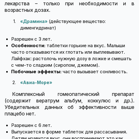
лекарства – только при необходимости и в
возрастных дозах.
«Драмина»
(действующее вещество:
дименгидринат)
Разрешен с 3 лет.
Особенности:
таблетки горькие на вкус. Малыши
часто отказываются их глотать или выплевывают.
Лайфхак: растолочь нужную дозу в ложке и смешать
с чем-то сладким (сиропом, джемом).
Побочные эффекты:
часто вызывает сонливость.
«Авиа-Море»
Комплексный гомеопатический препарат
(содержит вератрум альбум, коккулюс и др.).
Убедительных данных об эффективности выше
плацебо нет.
Разрешен с 6 лет.
Выпускается в форме таблеток для рассасывания.
Детям нравится вкус, они воспринимают это как