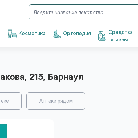
Средства
Косметика
Ортопедия
гигиены
сакова, 215
, Барнаул
теке
Аптеки рядом