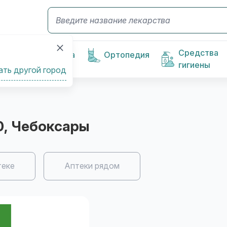
Средства
Косметика
Ортопедия
гигиены
ать другой город
0
, Чебоксары
теке
Аптеки рядом