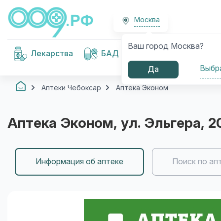
Москва
Ваш город Москва?
Медицинские
Лекарства
БАД
изделия
Выбр
Да
Аптеки Чебоксар
Аптека Эконом
Аптека Эконом
, ул. Эльгера, 2
Информация об аптеке
Поиск по ап