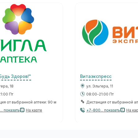
Будь Здоров!"
Витаэкспресс
гера, 18
ул. Эльгера, 11
1:00 Пт
08:00-21:00 Пт
ия от выбранной аптеки: 90 м
Дистанция от выбранной апт
.. показать
На карте
+7-800... показать
На ка