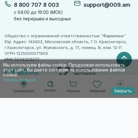
8 800 707 8 003
support@009.am
с 04:00 до 16:00 (МСК)
без перерыва и выходных
Общество с ограниченной ответственностью "Фармлинк"
Юр. Адрес: 143402, Московская область, Г.О. Красногорск,
г.Красногорск, ул. Жуковского, д. 17, помещ. III, ком. 12-П
ОГРН 1225000071955
ИНН 5024223277
Мы используем файлы cookie. Продолжая использовать
этот сайт, Вы даете согласие на использование файлов
ПАРТНЕР
ЧЕСТНОГО
cookie.
ЗНАКА
Узнать больше
Закрыть
Каталог
Корзина
Избранное
Екатеринбург
Войти
© 2010-2026 009.РФ. Все права защищены
Информация на сайте носит справочно-
информационный характер и не является
публичной офертой п. 2 ст. 437 ГК РФ