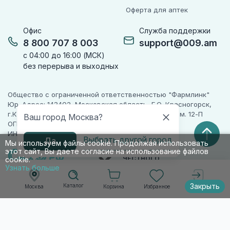
Оферта для аптек
Офис
Служба поддержки
8 800 707 8 003
support@009.am
с 04:00 до 16:00 (МСК)
без перерыва и выходных
Общество с ограниченной ответственностью "Фармлинк"
Юр. Адрес: 143402, Московская область, Г.О. Красногорск,
г.Красногорск, ул. Жуковского, д. 17, помещ. III, ком. 12-П
Ваш город Москва?
ОГРН 1225000071955
ИНН 5024223277
Выбрать другой город
Да
Мы используем файлы cookie. Продолжая использовать
этот сайт, Вы даете согласие на использование файлов
ПАРТНЕР
ЧЕСТНОГО
cookie.
ЗНАКА
Узнать больше
Закрыть
Каталог
Корзина
Избранное
Москва
Войти
© 2010-2026 009.РФ. Все права защищены
Информация на сайте носит справочно-
информационный характер и не является
публичной офертой п. 2 ст. 437 ГК РФ