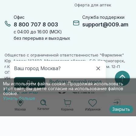
Оферта для аптек
Офис
Служба поддержки
8 800 707 8 003
support@009.am
с 04:00 до 16:00 (МСК)
без перерыва и выходных
Общество с ограниченной ответственностью "Фармлинк"
Юр. Адрес: 143402, Московская область, Г.О. Красногорск,
г.Красногорск, ул. Жуковского, д. 17, помещ. III, ком. 12-П
Ваш город Москва?
ОГРН 1225000071955
ИНН 5024223277
Выбрать другой город
Да
Мы используем файлы cookie. Продолжая использовать
этот сайт, Вы даете согласие на использование файлов
ПАРТНЕР
ЧЕСТНОГО
cookie.
ЗНАКА
Узнать больше
Закрыть
Каталог
Корзина
Избранное
Москва
Войти
© 2010-2026 009.РФ. Все права защищены
Информация на сайте носит справочно-
информационный характер и не является
публичной офертой п. 2 ст. 437 ГК РФ