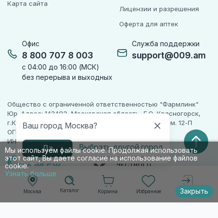
Карта сайта
Лицензии и разрешения
Оферта для аптек
Офис
Служба поддержки
8 800 707 8 003
support@009.am
с 04:00 до 16:00 (МСК)
без перерыва и выходных
Общество с ограниченной ответственностью "Фармлинк"
Юр. Адрес: 143402, Московская область, Г.О. Красногорск,
г.Красногорск, ул. Жуковского, д. 17, помещ. III, ком. 12-П
Ваш город Москва?
ОГРН 1225000071955
ИНН 5024223277
Выбрать другой город
Да
Мы используем файлы cookie. Продолжая использовать
этот сайт, Вы даете согласие на использование файлов
ПАРТНЕР
ЧЕСТНОГО
cookie.
ЗНАКА
Узнать больше
Закрыть
Каталог
Корзина
Избранное
Москва
Войти
© 2010-2026 009.РФ. Все права защищены
Информация на сайте носит справочно-
информационный характер и не является