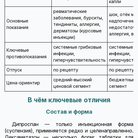
капли
ревматические
шок, отёк мо
заболевания, бурситы,
Основные
надпочечник
тендиниты, аллергия,
показания
недостаточн
дерматозы (курсовые
аллергия, во
инъекции)
системные грибковые
системные г
Ключевые
инфекции,
инфекции,
противопоказания
гиперчувствительность
гиперчувств
Отпуск
по рецепту
по рецепту
средний–высокий
бюджетный–
Цена-ориентир
ценовой сегмент
сегмент
В чём ключевые отличия
Состав и форма
Дипроспан — только инъекционная форма
(суспензия), применяется редко и целенаправленно.
Дексаметазон — несколько форм: таблетки для