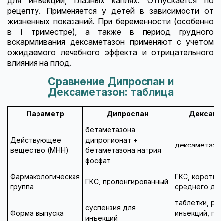
для инъекций, глазных каплях. Отпускается по
рецепту. Применяется у детей в зависимости от
жизненных показаний. При беременности (особенно
в I триместре), а также в период грудного
вскармливания дексаметазон применяют с учетом
ожидаемого лечебного эффекта и отрицательного
влияния на плод.
Сравнение Дипроспан и
Дексаметазон: таблица
Параметр
Дипроспан
Дексам
бетаметазона
Действующее
дипропионат +
дексаметазо
вещество (МНН)
бетаметазона натрия
фосфат
Фармакологическая
ГКС, коротко
ГКС, пролонгированный
группа
среднего де
таблетки, ра
суспензия для
Форма выпуска
инъекций, гл
инъекций