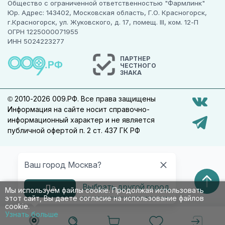
Общество с ограниченной ответственностью "Фармлинк"
Юр. Адрес: 143402, Московская область, Г.О. Красногорск,
г.Красногорск, ул. Жуковского, д. 17, помещ. III, ком. 12-П
ОГРН 1225000071955
ИНН 5024223277
ПАРТНЕР
ЧЕСТНОГО
ЗНАКА
© 2010-2026 009.РФ. Все права защищены
Информация на сайте носит справочно-
информационный характер и не является
публичной офертой п. 2 ст. 437 ГК РФ
Ваш город Москва?
Выбрать другой город
Да
Мы используем файлы cookie. Продолжая использовать
этот сайт, Вы даете согласие на использование файлов
cookie.
Узнать больше