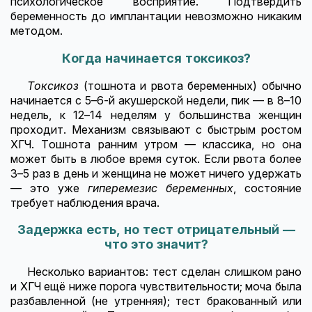
психологическое восприятие. Подтвердить
беременность до имплантации невозможно никаким
методом.
Когда начинается токсикоз?
Токсикоз
(тошнота и рвота беременных) обычно
начинается с 5–6-й акушерской недели, пик — в 8–10
недель, к 12–14 неделям у большинства женщин
проходит. Механизм связывают с быстрым ростом
ХГЧ. Тошнота ранним утром — классика, но она
может быть в любое время суток. Если рвота более
3–5 раз в день и женщина не может ничего удержать
— это уже
гиперемезис беременных
, состояние
требует наблюдения врача.
Задержка есть, но тест отрицательный —
что это значит?
Несколько вариантов: тест сделан слишком рано
и ХГЧ ещё ниже порога чувствительности; моча была
разбавленной (не утренняя); тест бракованный или