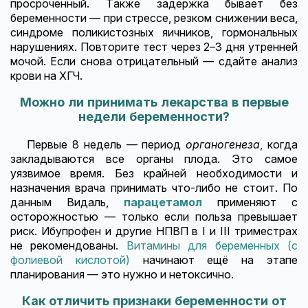
просроченный. Также задержка бывает без
беременности — при стрессе, резком снижении веса,
синдроме поликистозных яичников, гормональных
нарушениях. Повторите тест через 2–3 дня утренней
мочой. Если снова отрицательный — сдайте анализ
крови на ХГЧ.
Можно ли принимать лекарства в первые
недели беременности?
Первые 8 недель — период
органогенеза
, когда
закладываются все органы плода. Это самое
уязвимое время. Без крайней необходимости и
назначения врача принимать что-либо не стоит. По
данным Видаль,
парацетамол
применяют с
осторожностью — только если польза превышает
риск. Ибупрофен и другие НПВП в I и III триместрах
не рекомендованы.
Витамины для беременных (с
фолиевой кислотой)
начинают ещё на этапе
планирования — это нужно и нетоксично.
Как отличить признаки беременности от