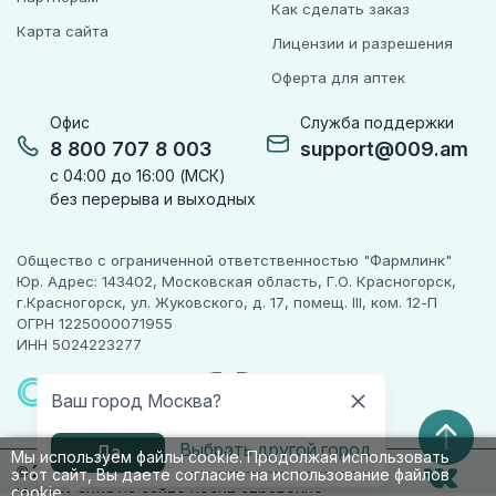
Как сделать заказ
Карта сайта
Лицензии и разрешения
Оферта для аптек
Офис
Служба поддержки
8 800 707 8 003
support@009.am
с 04:00 до 16:00 (МСК)
без перерыва и выходных
Общество с ограниченной ответственностью "Фармлинк"
Юр. Адрес: 143402, Московская область, Г.О. Красногорск,
г.Красногорск, ул. Жуковского, д. 17, помещ. III, ком. 12-П
ОГРН 1225000071955
ИНН 5024223277
ПАРТНЕР
ЧЕСТНОГО
Ваш город Москва?
ЗНАКА
Выбрать другой город
Да
Мы используем файлы cookie. Продолжая использовать
© 2010-2026 009.РФ. Все права защищены
этот сайт, Вы даете согласие на использование файлов
cookie.
Информация на сайте носит справочно-