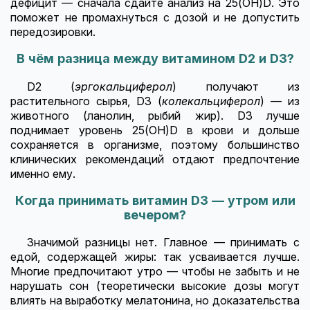
дефицит — сначала сдайте анализ на 25(OH)D. Это
поможет не промахнуться с дозой и не допустить
передозировки.
В чём разница между витамином D2 и D3?
D2 (
эргокальциферол
) получают из
растительного сырья, D3 (
колекальциферол
) — из
животного (ланолин, рыбий жир). D3 лучше
поднимает уровень 25(OH)D в крови и дольше
сохраняется в организме, поэтому большинство
клинических рекомендаций отдают предпочтение
именно ему.
Когда принимать витамин D3 — утром или
вечером?
Значимой разницы нет. Главное — принимать с
едой, содержащей жиры: так усваивается лучше.
Многие предпочитают утро — чтобы не забыть и не
нарушать сон (теоретически высокие дозы могут
влиять на выработку мелатонина, но доказательства