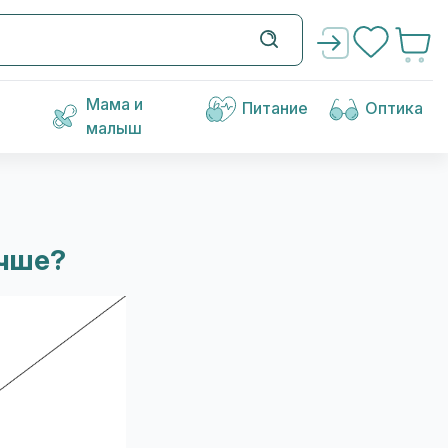
Мама и
Питание
Оптика
малыш
учше?