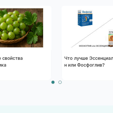
 свойства
Что лучше Эссенциа
ика
н или Фосфоглив?