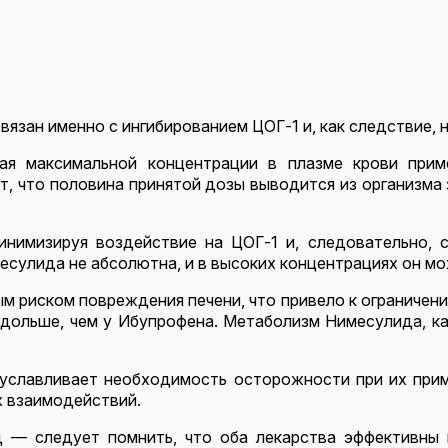
вязан именно с ингибированием ЦОГ-1 и, как следствие,
ая максимальной концентрации в плазме крови прим
ет, что половина принятой дозы выводится из организм
инимизируя воздействие на ЦОГ-1 и, следовательно,
сулида не абсолютна, и в высоких концентрациях он мо
м риском повреждения печени, что привело к ограничени
о дольше, чем у Ибупрофена. Метаболизм Нимесулида, к
буславливает необходимость осторожности при их при
 взаимодействий.
— следует помнить, что оба лекарства эффективны в