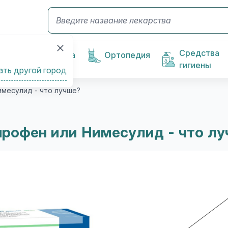
Средства
Косметика
Ортопедия
гигиены
ать другой город
имесулид - что лучше?
рофен или Нимесулид - что л