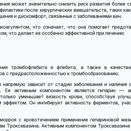
ния может значительно снизить риск развития более с
офилактики после хирургических вмешательств, таких ка
щения и дискомфорт, связанные с заболеваниями вен.
икоагулянтом, что означает, что она помогает предо
м, что делает ее особенно эффективной при лечении:
ения тромбофлебита и флебита, а также в качестве
тов с предрасположенностью к тромбообразованию.
я напрямую зависит от стадии заболевания и наличия 
зь. Ее активным компонентом является гепарин — а
только уменьшает вязкость крови, способствуя улуч
эффектом. Он ингибирует активность ферментов, уча
еморроя с кровотечением применение гепариновой маз
лам Троксевазина. Активным компонентом Троксевазин