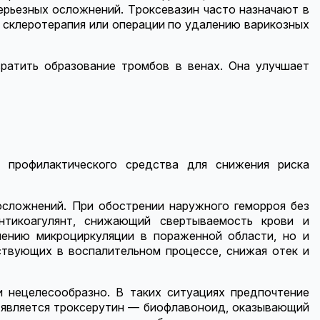
ерьезных осложнений. Троксевазин часто назначают в
к склеротерапия или операции по удалению варикозных
твратить образование тромбов в венах. Она улучшает
 профилактического средства для снижения риска
осложнений. При обострении наружного геморроя без
нтикоагулянт, снижающий свертываемость крови и
шению микроциркуляции в пораженной области, но и
ствующих в воспалительном процессе, снижая отек и
и нецелесообразно. В таких ситуациях предпочтение
а является троксерутин — биофлавоноид, оказывающий