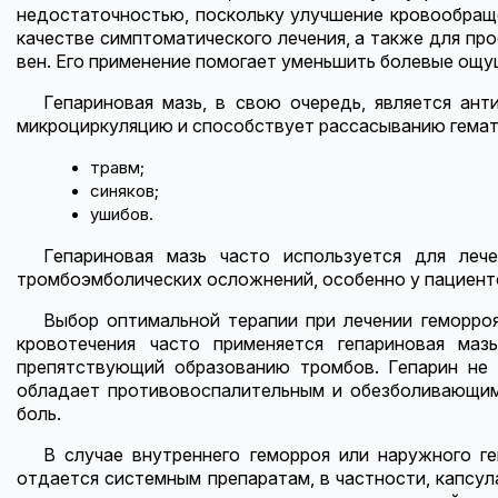
недостаточностью, поскольку улучшение кровообраще
качестве симптоматического лечения, а также для пр
вен. Его применение помогает уменьшить болевые ощу
Гепариновая мазь, в свою очередь, является ант
микроциркуляцию и способствует рассасыванию гемато
травм;
синяков;
ушибов.
Гепариновая мазь часто используется для леч
тромбоэмболических осложнений, особенно у пациен
Выбор оптимальной терапии при лечении геморро
кровотечения часто применяется гепариновая ма
препятствующий образованию тромбов. Гепарин не 
обладает противовоспалительным и обезболивающим 
боль.
В случае внутреннего геморроя или наружного г
отдается системным препаратам, в частности, капсу