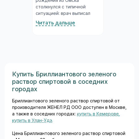
рождения из Омска
столкнулся с типичной
ситуацией: врач выписал
рецепт на ципрофлоксацин,
Читать дальше
а в аптеке на полке стоят и
«Ципролет», и просто
«Ципрофлоксацин»
нескольких производителей
по разным ценам. Что взять?
Давайте разберёмся...
Купить Бриллиантового зеленого
раствор спиртовой в соседних
городах
Бриллиантового зеленого раствор спиртовой от
производителя ЖЕНЕЛ РД ООО доступен в Москве,
а также в соседних городах:
купить в Кемерове
,
купить в Улан-Удэ
.
Цена Бриллиантового зеленого раствор спиртовой