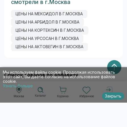
смотрели в г.Москва
ЦЕНЫ НА МЕКСИДОЛ В Г.МОСКВА
ЦЕНЫ НА АРБИДОЛ В Г.МОСКВА
ЦЕНЫ НА КОРТЕКСИН В Г.МОСКВА
ЦЕНЫ НА УРСОСАН В Г.МОСКВА
ЦЕНЫ НА АКТОВЕГИН В Г.МОСКВА
Мы используем файлы cookie. Продолжая использовать
Список товаров по алфавиту
этот сайт, Вы даете согласие на использование файлов
cookie.
Узнать больше
А
Б
В
Г
Д
Е
Ж
З
И
Й
К
Л
М
Закрыть
Каталог
Н
О
П
Р
С
Т
У
Ф
Х
Ц
Ч
Ш
Корзина
Избранное
Москва
Войти
Щ
Э
Ю
Я
A-Z
0-9