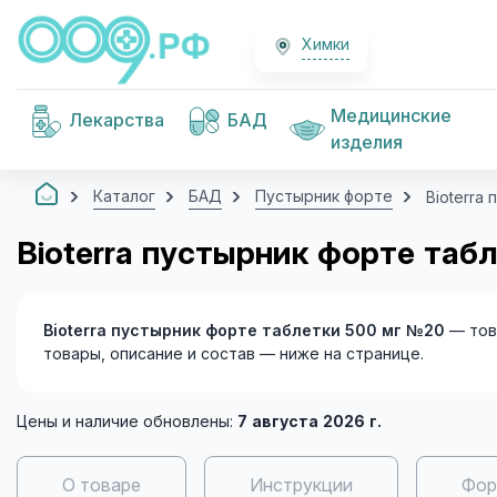
Химки
Медицинские
Лекарства
БАД
изделия
Каталог
БАД
Пустырник форте
Bioterra
Bioterra пустырник форте таб
Bioterra пустырник форте таблетки 500 мг №20
— тов
товары, описание и состав — ниже на странице.
Цены и наличие обновлены:
7 августа 2026 г.
О товаре
Инструкции
Фор