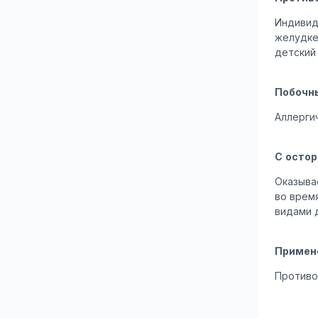
Индивид
желудке
детский 
Побочн
Аллерги
С осто
Оказыва
во врем
видами 
Примен
Противо