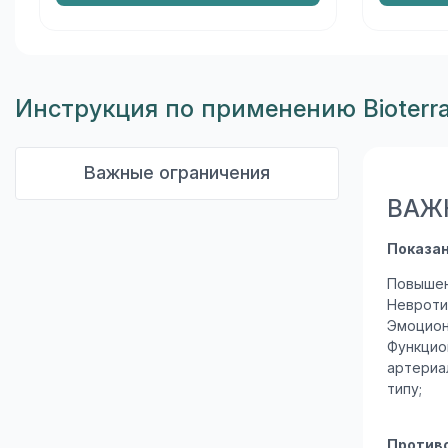
Инструкция по применению Bioterr
Важные ограничения
ВАЖ
Показа
Повышен
Невроти
Эмоцион
Функцио
артериа
типу;
Против