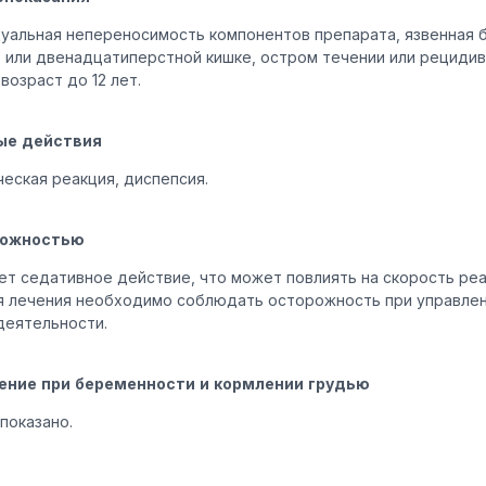
уальная непереносимость компонентов препарата, язвенная б
 или двенадцатиперстной кишке, остром течении или рецидив
возраст до 12 лет.
ые действия
ческая реакция, диспепсия.
рожностью
ет седативное действие, что может повлиять на скорость реа
я лечения необходимо соблюдать осторожность при управлен
деятельности.
ение при беременности и кормлении грудью
показано.