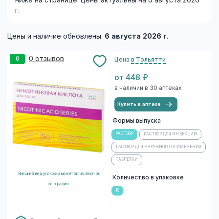
ниже на странице. Цены актуальны на 6 августа 2026
г.
Цены и наличие обновлены:
6 августа 2026 г.
0 отзывов
0
Цена
в Тольятти
от 448 ₽
в наличии в 30 аптеках
Купить в аптеке
Формы выпуска
РАСТВОР
РАСТВОР ДЛЯ ИНЪЕКЦИЙ
РАСТВОР ДЛЯ НАРУЖНОГО ПРИМЕНЕНИЯ
ТАБЛЕТКИ
Внешний вид упаковки может отличаться от
Количество в упаковке
фотографии
10