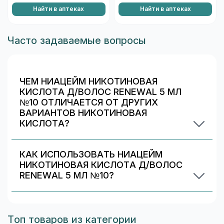
Найти в аптеках
Найти в аптеках
Часто задаваемые вопросы
ЧЕМ НИАЦЕЙМ НИКОТИНОВАЯ
КИСЛОТА Д/ВОЛОС RENEWAL 5 МЛ
№10 ОТЛИЧАЕТСЯ ОТ ДРУГИХ
ВАРИАНТОВ НИКОТИНОВАЯ
КИСЛОТА?
Чаще всего различаются объём, формат и
серия. Сравните варианты в блоке «Другие
КАК ИСПОЛЬЗОВАТЬ НИАЦЕЙМ
варианты» и выберите по цене/наличию в
НИКОТИНОВАЯ КИСЛОТА Д/ВОЛОС
Тольятти.
RENEWAL 5 МЛ №10?
Следуйте инструкции производителя на
упаковке. Ниацейм никотиновая кислота д/
волос renewal 5 мл №10 отличается объёмом/
Топ товаров из категории
формой выпуска. При выборе другого объёма