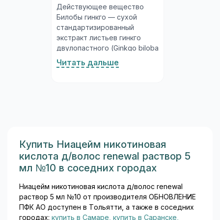
Действующее вещество
Билобы гинкго — сухой
стандартизированный
экстракт листьев гинкго
двулопастного (Ginkgo biloba
L.), содержащий не менее
Читать дальше
22–24% флавоноидных
гликозидов и не менее 5–6%
терпеновых лактонов
(гинкголиды А, В и
билобалид). Именно эти
фракции отвечают за
основные
фармакологические эффекты
Купить Ниацейм никотиновая
препарата. Стандартизация
кислота д/волос renewal раствор 5
гарантирует постоянное
мл №10 в соседних городах
содержание активных
компонентов от партии к
Ниацейм никотиновая кислота д/волос renewal
партии...
раствор 5 мл №10 от производителя ОБНОВЛЕНИЕ
ПФК АО доступен в Тольятти, а также в соседних
городах:
купить в Самаре
,
купить в Саранске
,