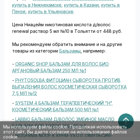
купить в Нижнекамске
,
купить в Казани
,
купить в
Пензе
,
купить в Ульяновске
.
Цена Ниацейм никотиновая кислота д/волос
renewal раствор 5 мл №10 в Тольятти от 448 руб.
Мы рекомендуем обратить внимание и на другие
товары из категории
Бальзамы
, например:
-
ORGANIC SHOP БАЛЬЗАМ ДЛЯ ВОЛОС БИО
АРГАНОВЫЙ БАЛЬЗАМ 250 МЛ №1
-
PHYTOSOLBA ФИТОЦИАН СЫВОРОТКА ПРОТИВ
ВЫПАДЕНИЯ ВОЛОС КОСМЕТИЧЕСКАЯ СЫВОРОТКА
7,5 МЛ №12
-
SYSTEM 4 БАЛЬЗАМ ТЕРАПЕВТИЧЕСКИЙ "H"
КОСМЕТИЧЕСКИЙ БАЛЬЗАМ 500 МЛ №1
-
LABBIO БАЛЬЗАМ Д/ВОЛОС ЗМЕИНОЕ МАСЛО
БАЛЬЗАМ ДЛЯ ВОЛОС 250 МЛ №1
Мы используем файлы cookie. Продолжая использовать
этот сайт, Вы даете согласие на использование файлов
-
BIODERMA NODE K КРЕМ-УХОД (ЭМУЛЬСИЯ-
cookie.