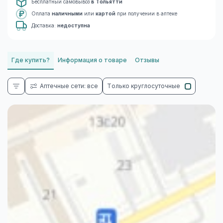
Бесплатный самовывоз
в Тольятти
Оплата
наличными
или
картой
при получении в аптеке
Доставка:
недоступна
Где купить?
Информация о товаре
Отзывы
Аптечные сети: все
Только круглосуточные