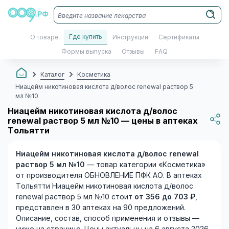
Где купить
О товаре
Инструкции
Сертификаты
Формы выпуска
Отзывы
FAQ
Каталог
Косметика
Ниацейм никотиновая кислота д/волос renewal раствор 5
мл №10
Ниацейм никотиновая кислота д/волос
renewal раствор 5 мл №10 — цены в аптеках
Тольятти
Ниацейм никотиновая кислота д/волос renewal
раствор 5 мл №10
— товар категории «Косметика»
от производителя ОБНОВЛЕНИЕ ПФК АО. В аптеках
Тольятти Ниацейм никотиновая кислота д/волос
renewal раствор 5 мл №10 стоит
от 356 до 703 ₽
,
представлен в 30 аптеках на 90 предложений.
Описание, состав, способ применения и отзывы —