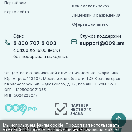
Партнёрам
Как сделать заказ
Карта сайта
Лицензии и разрешения
Оферта для аптек
Офис
Служба поддержки
8 800 707 8 003
support@009.am
с 04:00 до 16:00 (МСК)
без перерыва и выходных
Общество с ограниченной ответственностью "Фармлинк"
Юр. Адрес: 143402, Московская область, Г.О. Красногорск,
г.Красногорск, ул. Жуковского, д. 17, помещ. III, ком. 12-П
ОГРН 1225000071955
ИНН 5024223277
ПАРТНЕР
ЧЕСТНОГО
ЗНАКА
Мы используем файлы cookie. Продолжая использовать
© 2010-2026 009.РФ. Все права защищены
этот сайт, Вы даете согласие на использование файлов