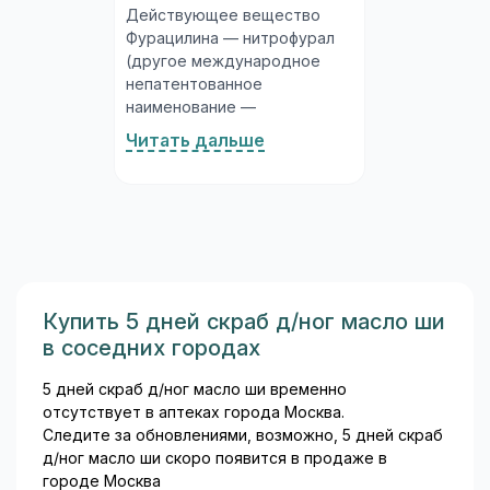
Действующее вещество
Фурацилина — нитрофурал
(другое международное
непатентованное
наименование —
нитрофуразон). Это
Читать дальше
синтетическое
антибактериальное
соединение из группы
нитрофуранов, обладающее
широким спектром
активности в отношении
грамположительных и
грамотрицательных
Купить 5 дней скраб д/ног масло ши
бактерий. Фурацилин
в соседних городах
выпускается в нескольких
лекарственных формах: В
5 дней скраб д/ног масло ши временно
состав таблеток помимо
отсутствует в аптеках города Москва.
нитрофурала входят
Следите за обновлениями, возможно, 5 дней скраб
вспомогательные вещества:
д/ног масло ши скоро появится в продаже в
натрия хлорид и натрия
городе Москва