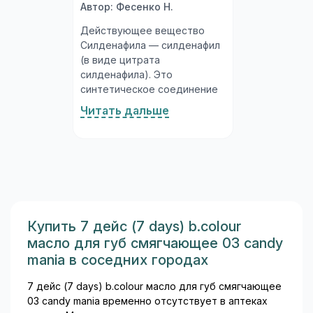
Автор: Фесенко Н.
Действующее вещество
Силденафила — силденафил
(в виде цитрата
силденафила). Это
синтетическое соединение
из класса ингибиторов
Читать дальше
фосфодиэстеразы 5-го типа
(ФДЭ-5), разработанное
специально для лечения
нарушений эрекции у
мужчин. Молекула
силденафила была открыта
исследователями в ходе
изучения препаратов для
Купить 7 дейс (7 days) b.colour
лечения стенокардии, а
масло для губ смягчающее 03 candy
впоследствии её основным
mania в соседних городах
медицинским применением
стало лечение эректильной
7 дейс (7 days) b.colour масло для губ смягчающее
дисфункции...
03 candy mania временно отсутствует в аптеках