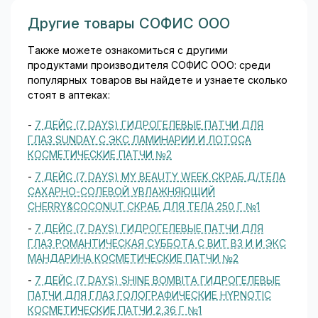
Другие товары СОФИС ООО
Также можете ознакомиться с другими
продуктами производителя СОФИС ООО: среди
популярных товаров вы найдете и узнаете сколько
стоят в аптеках:
-
7 ДЕЙС (7 DAYS) ГИДРОГЕЛЕВЫЕ ПАТЧИ ДЛЯ
ГЛАЗ SUNDAY C ЭКС ЛАМИНАРИИ И ЛОТОСА
КОСМЕТИЧЕСКИЕ ПАТЧИ №2
-
7 ДЕЙС (7 DAYS) MY BEAUTY WEEK СКРАБ Д/ТЕЛА
САХАРНО-СОЛЕВОЙ УВЛАЖНЯЮЩИЙ
CHERRY&COCONUT СКРАБ ДЛЯ ТЕЛА 250 Г №1
-
7 ДЕЙС (7 DAYS) ГИДРОГЕЛЕВЫЕ ПАТЧИ ДЛЯ
ГЛАЗ РОМАНТИЧЕСКАЯ СУББОТА С ВИТ В3 И И ЭКС
МАНДАРИНА КОСМЕТИЧЕСКИЕ ПАТЧИ №2
-
7 ДЕЙС (7 DAYS) SHINE BOMBITA ГИДРОГЕЛЕВЫЕ
ПАТЧИ ДЛЯ ГЛАЗ ГОЛОГРАФИЧЕСКИЕ HYPNOTIC
КОСМЕТИЧЕСКИЕ ПАТЧИ 2,36 Г №1