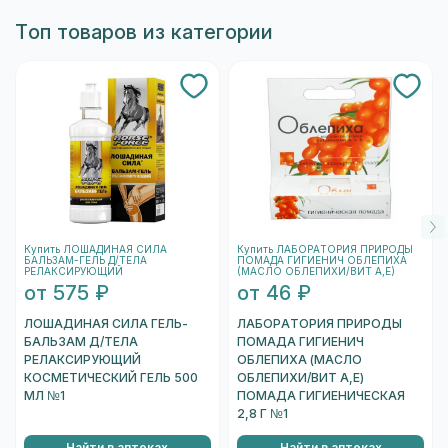
выпускаться в разных объёмах/вариантах.
кто любит "целовашки" - блеск для губ подарит
Топ товаров из категории
фруктово - игривое послевкусие твоим поцелуям,
Сравните варианты в блоке «Формы выпуска»,
ведь у него приятный десертный аромат.
цену от ₽ и наличие в аптеках в Москве, затем
выберите подходящий.
Купить ЛОШАДИНАЯ СИЛА
Купить ЛАБОРАТОРИЯ ПРИРОДЫ
БАЛЬЗАМ-ГЕЛЬ Д/ТЕЛА
ПОМАДА ГИГИЕНИЧ ОБЛЕПИХА
РЕЛАКСИРУЮЩИЙ
(МАСЛО ОБЛЕПИХИ/ВИТ А,Е)
от 575 ₽
от 46 ₽
ЛОШАДИНАЯ СИЛА ГЕЛЬ-
ЛАБОРАТОРИЯ ПРИРОДЫ
БАЛЬЗАМ Д/ТЕЛА
ПОМАДА ГИГИЕНИЧ
РЕЛАКСИРУЮЩИЙ
ОБЛЕПИХА (МАСЛО
КОСМЕТИЧЕСКИЙ ГЕЛЬ 500
ОБЛЕПИХИ/ВИТ А,Е)
МЛ №1
ПОМАДА ГИГИЕНИЧЕСКАЯ
2,8 Г №1