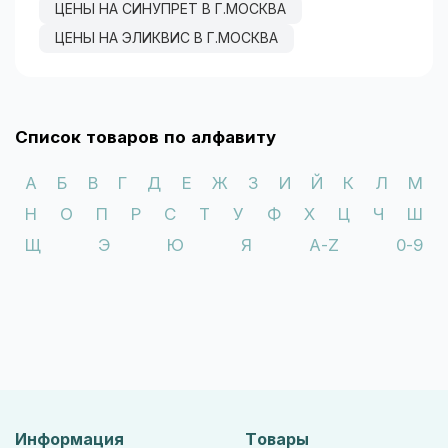
ЦЕНЫ НА СИНУПРЕТ В Г.МОСКВА
ЦЕНЫ НА ЭЛИКВИС В Г.МОСКВА
Список товаров по алфавиту
А
Б
В
Г
Д
Е
Ж
З
И
Й
К
Л
М
Н
О
П
Р
С
Т
У
Ф
Х
Ц
Ч
Ш
Щ
Э
Ю
Я
A-Z
0-9
Информация
Товары