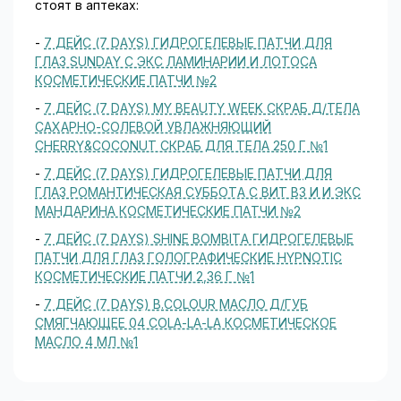
стоят в аптеках:
-
7 ДЕЙС (7 DAYS) ГИДРОГЕЛЕВЫЕ ПАТЧИ ДЛЯ
ГЛАЗ SUNDAY C ЭКС ЛАМИНАРИИ И ЛОТОСА
КОСМЕТИЧЕСКИЕ ПАТЧИ №2
-
7 ДЕЙС (7 DAYS) MY BEAUTY WEEK СКРАБ Д/ТЕЛА
САХАРНО-СОЛЕВОЙ УВЛАЖНЯЮЩИЙ
CHERRY&COCONUT СКРАБ ДЛЯ ТЕЛА 250 Г №1
-
7 ДЕЙС (7 DAYS) ГИДРОГЕЛЕВЫЕ ПАТЧИ ДЛЯ
ГЛАЗ РОМАНТИЧЕСКАЯ СУББОТА С ВИТ В3 И И ЭКС
МАНДАРИНА КОСМЕТИЧЕСКИЕ ПАТЧИ №2
-
7 ДЕЙС (7 DAYS) SHINE BOMBITA ГИДРОГЕЛЕВЫЕ
ПАТЧИ ДЛЯ ГЛАЗ ГОЛОГРАФИЧЕСКИЕ HYPNOTIC
КОСМЕТИЧЕСКИЕ ПАТЧИ 2,36 Г №1
-
7 ДЕЙС (7 DAYS) B.COLOUR МАСЛО Д/ГУБ
СМЯГЧАЮЩЕЕ 04 COLA-LA-LA КОСМЕТИЧЕСКОЕ
МАСЛО 4 МЛ №1