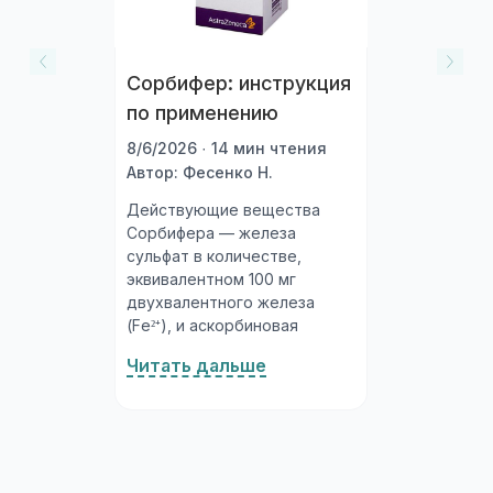
Сорбифер: инструкция
по применению
8/6/2026 · 14 мин чтения
Автор: Фесенко Н.
Действующие вещества
Сорбифера — железа
сульфат в количестве,
эквивалентном 100 мг
двухвалентного железа
(Fe²⁺), и аскорбиновая
кислота 60 мг. Комбинация
Читать дальше
принципиальна:
аскорбиновая кислота
(витамин C) поддерживает
железо в восстановленной
(двухвалентной) форме,
которая всасывается в