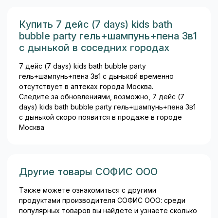
несколько раз эффективнее
трёхвалентной. Такая
Купить 7 дейс (7 days) kids bath
конструкция состава
bubble party гель+шампунь+пена 3в1
обеспечивает хорошую
с дынькой в соседних городах
биодоступность при
минимальной дозе...
7 дейс (7 days) kids bath bubble party
гель+шампунь+пена 3в1 с дынькой временно
отсутствует в аптеках города Москва.
Следите за обновлениями, возможно, 7 дейс (7
days) kids bath bubble party гель+шампунь+пена 3в1
с дынькой скоро появится в продаже в городе
Москва
Другие товары СОФИС ООО
Также можете ознакомиться с другими
продуктами производителя СОФИС ООО: среди
популярных товаров вы найдете и узнаете сколько