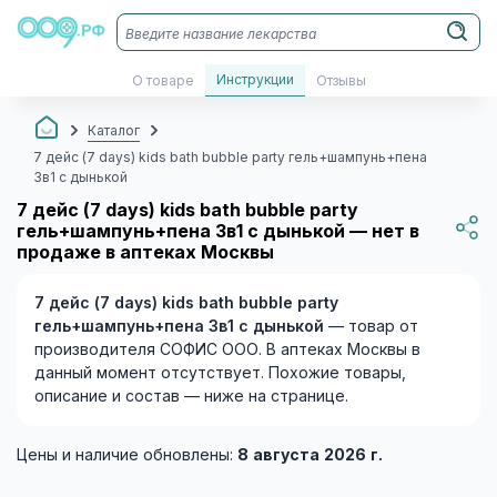
Инструкции
О товаре
Отзывы
Каталог
7 дейс (7 days) kids bath bubble party гель+шампунь+пена
3в1 с дынькой
7 дейс (7 days) kids bath bubble party
гель+шампунь+пена 3в1 с дынькой — нет в
продаже в аптеках Москвы
7 дейс (7 days) kids bath bubble party
гель+шампунь+пена 3в1 с дынькой
— товар от
производителя СОФИС ООО. В аптеках Москвы в
данный момент отсутствует. Похожие товары,
описание и состав — ниже на странице.
Цены и наличие обновлены:
8 августа 2026 г.