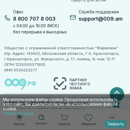
Оферта для аптек
Офис
Служба поддержки
8 800 707 8 003
support@009.am
с 04:00 до 16:00 (МСК)
без перерыва и выходных
Общество с ограниченной ответственностью "Фармлинк"
Юр. Адрес: 143402, Московская область, Г.О. Красногорск,
г.Красногорск, ул. Жуковского, д. 17, помещ. III, ком. 12-П
ОГРН 1225000071955
ИНН 5024223277
ПАРТНЕР
ЧЕСТНОГО
ЗНАКА
Мы используем файлы cookie. Продолжая использовать
© 2010-2026 009.РФ. Все права защищены
этот сайт, Вы даете согласие на использование файлов
cookie.
Информация на сайте носит справочно-
Узнать больше
информационный характер и не является
публичной офертой п. 2 ст. 437 ГК РФ
Закрыть
Каталог
Корзина
Избранное
Москва
Войти