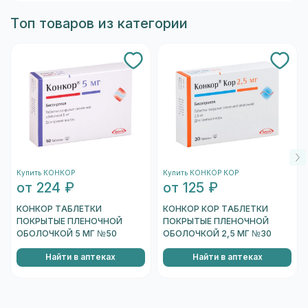
507 ₽). Полный список с ценами и наличием —
"Проверить подлинность".
в блоке «Аналоги». Подбор замены согласуйте
Топ товаров из категории
Страница запросит разрешение на
с врачом: показания и дозировки у аналогов
использование камеры, которое необходимо
могут отличаться.
подтвердить.
После этого запустится камера вашего
устройства. Необходимо навести на
штрихкод, который находится на одном из
торцов коробки, и отсканировать его.
После того, как сканер распознает штрихкод,
подождите несколько секунд, и вы увидете
Купить КОНКОР
Купить КОНКОР КОР
информацию о коробке.
от 224 ₽
от 125 ₽
Перейти к проверке подлинности
КОНКОР ТАБЛЕТКИ
КОНКОР КОР ТАБЛЕТКИ
ПОКРЫТЫЕ ПЛЕНОЧНОЙ
ПОКРЫТЫЕ ПЛЕНОЧНОЙ
ОБОЛОЧКОЙ 5 МГ №50
ОБОЛОЧКОЙ 2,5 МГ №30
Найти в аптеках
Найти в аптеках