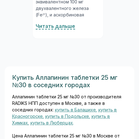
эквивалентном 100 мг
двухвалентного железа
(Fe²⁺), и аскорбиновая
кислота 60 мг. Комбинация
Читать дальше
принципиальна:
аскорбиновая кислота
(витамин C) поддерживает
железо в восстановленной
(двухвалентной) форме,
которая всасывается в
несколько раз эффективнее
трёхвалентной. Такая
Купить Аллапинин таблетки 25 мг
конструкция состава
№30 в соседних городах
обеспечивает хорошую
биодоступность при
Аллапинин таблетки 25 мг №30 от производителя
минимальной дозе...
RADIKS НПП доступен в Москве, а также в
соседних городах:
купить в Балашихе
,
купить в
Красногорске
,
купить в Подольске
,
купить в
Химках
,
купить в Люберцах
.
Цена Аллапинин таблетки 25 мг №30 в Москве от