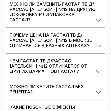
МОЖНО ЛИ ЗАМЕНИТЬ ГАСТАЛ ТБ Д/
РАССАС [АПЕЛЬСИН] №12 НА ДРУГУЮ
ДОЗИРОВКУ ИЛИ УПАКОВКУ
ГАСТАЛ?
Иногда аптека может предложить другой
вариант Гастал. На странице есть список
ПОЧЕМУ ЦЕНА НА ГАСТАЛ ТБ Д/
альтернативных дозировок/упаковок —
РАССАС [АПЕЛЬСИН] №12 В МОСКВЕ
сравните наличие и цену. Подбор дозировки
ОТЛИЧАЕТСЯ В РАЗНЫХ АПТЕКАХ?
должен выполняться врачом.
Цены и скидки устанавливают сами аптечные
сети. На 009.рф вы видите предложения
ЧЕМ ГАСТАЛ ТБ Д/РАССАС
разных аптек в Москве — выбирайте самое
[АПЕЛЬСИН] №12 ОТЛИЧАЕТСЯ ОТ
выгодное и удобное по адресу/времени
ДРУГИХ ВАРИАНТОВ ГАСТАЛ?
работы.
Гастал тб д/рассас [апельсин] №12 отличается
дозировкой/объёмом/упаковкой. В блоке
МОЖНО ЛИ КУПИТЬ ГАСТАЛ БЕЗ
«Формы выпуска» можно сравнить цены и
РЕЦЕПТА?
наличие по другим вариантам.
Да. Гастал отпускается без рецепта. Перед
применением ознакомьтесь с инструкцией,
КАКИЕ ПОБОЧНЫЕ ЭФФЕКТЫ
показаниями и противопоказаниями. При