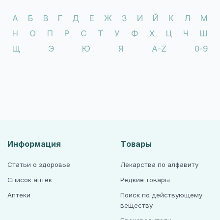
А
Б
В
Г
Д
Е
Ж
З
И
Й
К
Л
М
Н
О
П
Р
С
Т
У
Ф
Х
Ц
Ч
Ш
Щ
Э
Ю
Я
A-Z
0-9
Информация
Товары
Статьи о здоровье
Лекарства по алфавиту
Список аптек
Редкие товары
Аптеки
Поиск по действующему
веществу