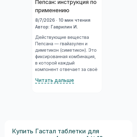
Пепсан: инструкция по
применению
8/7/2026 · 10 мин чтения
Автор: Гаврилин И.
Действующие вещества
Пепсана — гвайазулен и
диметикон (симетикон). Это
фиксированная комбинация,
в которой каждый
компонент отвечает за своё
направление действия.
Читать дальше
Гвайазулен (от 3 до 6 мг на
дозу) — производное
азулена, природное
противовоспалительное и
обволакивающее вещество,
полученное из ромашки; он
успокаивает воспалённую
слизистую желудка и
Купить Гастал таблетки для
кишечника...