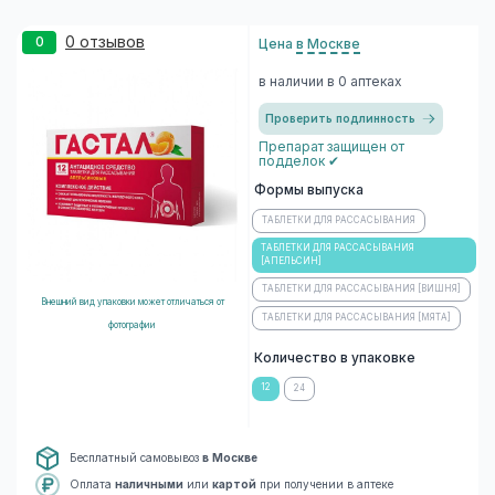
0 отзывов
0
Цена
в Москве
в наличии в 0 аптеках
Проверить подлинность
Препарат защищен от
подделок ✔
Формы выпуска
ТАБЛЕТКИ ДЛЯ РАССАСЫВАНИЯ
ТАБЛЕТКИ ДЛЯ РАССАСЫВАНИЯ
[АПЕЛЬСИН]
ТАБЛЕТКИ ДЛЯ РАССАСЫВАНИЯ [ВИШНЯ]
Внешний вид упаковки может отличаться от
ТАБЛЕТКИ ДЛЯ РАССАСЫВАНИЯ [МЯТА]
фотографии
Количество в упаковке
12
24
Бесплатный самовывоз
в Москве
Оплата
наличными
или
картой
при получении в аптеке