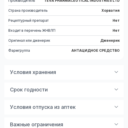
Производитель
TEVA PHARMACEUTICAL INDUSTRIES LTD
Страна производитель
Хорватия
Рецептурный препарат
Нет
Входит в перечень ЖНВЛП
Нет
Оригинал или дженерик
Дженерик
Фармгруппа
АНТАЦИДНОЕ СРЕДСТВО
Условия хранения
Хранить при температуре не выше 25°С.
Срок годности
Срок годности – 3 года. Не применять по истечении,
срока годности.
Условия отпуска из аптек
По рецепту
Важные ограничения