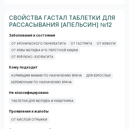
Показания к применению
изжога (после приема лекарственных средств,
алкоголя, кофе; погрешностей в питании,
СВОЙСТВА ГАСТАЛ ТАБЛЕТКИ ДЛЯ
злоупотреблении никотином и т.д.);
РАССАСЫВАНИЯ [АПЕЛЬСИН] №12
состояния, сопровожающиеся повышенным
кислотообразованием: гастриты, язвенная болезнь
Заболевания и состояния
желудка и двенадцатиперстной кишки;
ОТ ХРОНИЧЕСКОГО ПАНКРЕАТИТА
ОТ ГАСТРИТА
ОТ ИЗЖОГИ
симптоматические язвы различного генеза;
ОТ ЯЗВЫ ЖЕЛУДКА И 12-ПЕРСТНОЙ КИШКИ
эрозии слизистой оболочки желудка и верхних
ОТ РЕФЛЮКС-ЭЗОФАГИТА
отделов ЖКТ;
рефлюкс-эзофагит;
Кому подходит
грыжа пищеводного отверстия диафрагмы;
острый панкреатит, обострение хронического
КОРМЯЩИМ МАМАМ ПО НАЗНАЧЕНИЮ ВРАЧА
ДЛЯ ВЗРОСЛЫХ
панкреатита (в составе комбинированной терапии);
БЕРЕМЕННЫМ ПО НАЗНАЧЕНИЮ ВРАЧА
бродильная или гнилостная диспепсия (в составе
Не классифицировано
комбинированной терапии).
Противопоказания
ТАБЛЕТКИ ДЛЯ ЖЕЛУДКА И КИШЕЧНИКА
хроническая почечная недостаточность;
Проявления и жалобы
болезнь Альцгеймера;
гипофосфатемия;
ОТ КИСЛОЙ ОТРЫЖКИ
детский возраст до 6 лет;