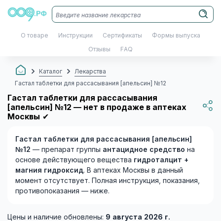
О товаре
Инструкции
Сертификаты
Формы выпуска
Отзывы
FAQ
Каталог
Лекарства
Гастал таблетки для рассасывания [апельсин] №12
Гастал таблетки для рассасывания
[апельсин] №12 — нет в продаже в аптеках
Москвы
✔
Гастал таблетки для рассасывания [апельсин]
№12
— препарат группы
антацидное средство
на
основе действующего вещества
гидроталцит +
магния гидроксид
. В аптеках Москвы в данный
момент отсутствует. Полная инструкция, показания,
противопоказания — ниже.
Цены и наличие обновлены:
9 августа 2026 г.