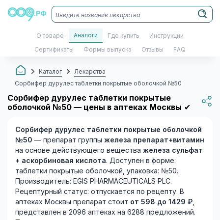
Аналоги
О товаре
Где купить
Инструкции
Сертификаты
Формы выпуска
Отзывы
FAQ
Каталог
Лекарства
Сорбифер дурулес таблетки покрытые оболочкой №50
Сорбифер дурулес таблетки покрытые
оболочкой №50 — цены в аптеках Москвы
✔
Сорбифер дурулес таблетки покрытые оболочкой
№50
— препарат группы
железа препарат+витамин
на основе действующего вещества
железа сульфат
+ аскорбиновая кислота
. Доступен в форме:
таблетки покрытые оболочкой, упаковка: №50.
Производитель: EGIS PHARMACEUTICALS PLC.
Рецептурный статус: отпускается по рецепту. В
аптеках Москвы препарат стоит
от 598 до 1429 ₽
,
представлен в 2096 аптеках на 6288 предложений.