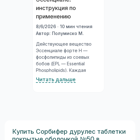
инструкция по
применению
8/6/2026 · 10 мин чтения
Автор: Полумиско М.
Действующее вещество
Эссенциале форте Н —
фосфолипиды из соевых
бобов (EPL — Essential
Phospholipids). Каждая
капсула содержит 300 мг
Читать дальше
фосфолипидов, из которых
80% (240 мг) —
фосфатидилхолины.
Фосфатидилхолин —
основной структурный
компонент клеточных
мембран; он образует их
двойной липидный слой и
Купить Сорбифер дурулес таблетки
регулирует проницаемость,
покрытые оболочкой №50 в