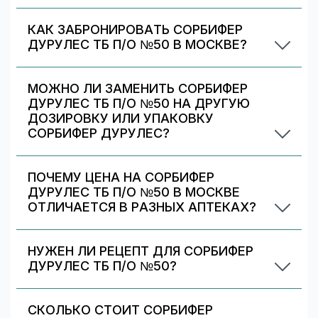
Сорбифер дурулес тб п/о №50 отличается
дозировкой/объёмом/упаковкой. В блоке
КАК ЗАБРОНИРОВАТЬ СОРБИФЕР
«Формы выпуска» можно сравнить цены и
ДУРУЛЕС ТБ П/О №50 В МОСКВЕ?
наличие по другим вариантам.
Выберите аптеку в блоке «Наличие и цены»
(цена от 598 ₽) и нажмите «Забронировать»
МОЖНО ЛИ ЗАМЕНИТЬ СОРБИФЕР
(если доступно). После оформления получите
ДУРУЛЕС ТБ П/О №50 НА ДРУГУЮ
номер заказа и выкупите препарат в аптеке.
ДОЗИРОВКУ ИЛИ УПАКОВКУ
СОРБИФЕР ДУРУЛЕС?
Иногда аптека может предложить другой
вариант Сорбифер дурулес. На странице есть
ПОЧЕМУ ЦЕНА НА СОРБИФЕР
список альтернативных дозировок/упаковок
ДУРУЛЕС ТБ П/О №50 В МОСКВЕ
— сравните наличие и цену. Подбор дозировки
ОТЛИЧАЕТСЯ В РАЗНЫХ АПТЕКАХ?
должен выполняться врачом.
Цены и скидки устанавливают сами аптечные
сети. На 009.рф вы видите предложения
НУЖЕН ЛИ РЕЦЕПТ ДЛЯ СОРБИФЕР
разных аптек в Москве — выбирайте самое
ДУРУЛЕС ТБ П/О №50?
выгодное и удобное по адресу/времени
Да. При отпуске рецептурных препаратов
работы.
аптека может запросить рецепт/назначение.
СКОЛЬКО СТОИТ СОРБИФЕР
Уточняйте правила у выбранной аптеки.