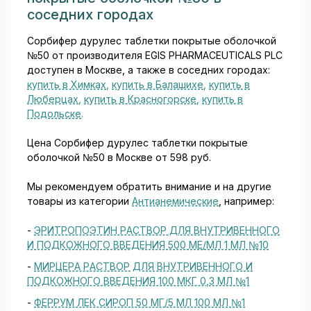
обеспечивает нормальную
соседних городах
работу мембранных белков
и ферментов...
Сорбифер дурулес таблетки покрытые оболочкой
№50 от производителя EGIS PHARMACEUTICALS PLC
доступен в Москве, а также в соседних городах:
купить в Химках
,
купить в Балашихе
,
купить в
Люберцах
,
купить в Красногорске
,
купить в
Подольске
.
Цена Сорбифер дурулес таблетки покрытые
оболочкой №50 в Москве от 598 руб.
Мы рекомендуем обратить внимание и на другие
товары из категории
Антианемические
, например:
-
ЭРИТРОПОЭТИН РАСТВОР ДЛЯ ВНУТРИВЕННОГО
И ПОДКОЖНОГО ВВЕДЕНИЯ 500 МЕ/МЛ 1 МЛ №10
-
МИРЦЕРА РАСТВОР ДЛЯ ВНУТРИВЕННОГО И
ПОДКОЖНОГО ВВЕДЕНИЯ 100 МКГ 0,3 МЛ №1
-
ФЕРРУМ ЛЕК СИРОП 50 МГ/5 МЛ 100 МЛ №1