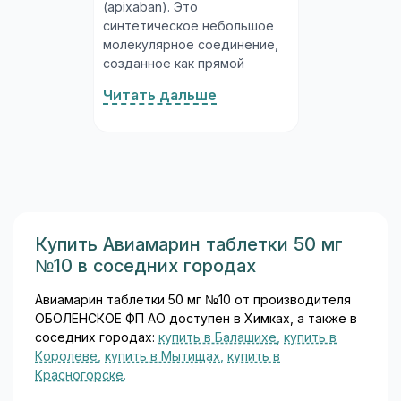
(apixaban). Это
синтетическое небольшое
молекулярное соединение,
созданное как прямой
ингибитор фактора Xa
Читать дальше
системы свёртывания крови.
Апиксабан разработан
совместно компаниями
Bristol-Myers Squibb и Pfizer и
широко используется в
кардиологии, ортопедии и
флебологии с 2011 года...
Купить Авиамарин таблетки 50 мг
№10 в соседних городах
Авиамарин таблетки 50 мг №10 от производителя
ОБОЛЕНСКОЕ ФП АО доступен в Химках, а также в
соседних городах:
купить в Балашихе
,
купить в
Королеве
,
купить в Мытищах
,
купить в
Красногорске
.