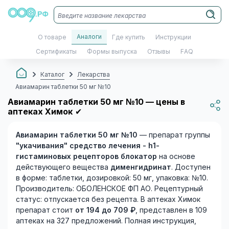
Аналоги
О товаре
Где купить
Инструкции
Сертификаты
Формы выпуска
Отзывы
FAQ
Каталог
Лекарства
Авиамарин таблетки 50 мг №10
Авиамарин таблетки 50 мг №10 — цены в
аптеках Химок
✔
Авиамарин таблетки 50 мг №10
— препарат группы
"укачивания" средство лечения - h1-
гистаминовых рецепторов блокатор
на основе
действующего вещества
дименгидринат
. Доступен
в форме: таблетки, дозировкой: 50 мг, упаковка: №10.
Производитель: ОБОЛЕНСКОЕ ФП АО. Рецептурный
статус: отпускается без рецепта. В аптеках Химок
препарат стоит
от 194 до 709 ₽
, представлен в 109
аптеках на 327 предложений. Полная инструкция,