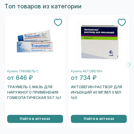
"Проверить подлинность".
врачом: показания и дозировки у аналогов
Топ товаров из категории
Страница запросит разрешение на
могут отличаться.
использование камеры, которое необходимо
подтвердить.
После этого запустится камера вашего
устройства. Необходимо навести на
штрихкод, который находится на одном из
торцов коробки, и отсканировать его.
После того, как сканер распознает штрихкод,
подождите несколько секунд, и вы увидете
Купить ТРАУМЕЛЬ С
Купить АКТОВЕГИН
информацию о коробке.
от 646 ₽
от 734 ₽
Перейти к проверке подлинности
ТРАУМЕЛЬ С МАЗЬ ДЛЯ
АКТОВЕГИН РАСТВОР ДЛЯ
НАРУЖНОГО ПРИМЕНЕНИЯ
ИНЪЕКЦИЙ 40 МГ/МЛ 5 МЛ
ГОМЕОПАТИЧЕСКАЯ 50 Г №1
№5
Найти в аптеках
Найти в аптеках