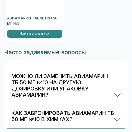
АВИАМАРИН ТАБЛЕТКИ 50
МГ №5
Найти в аптеках
Часто задаваемые вопросы
МОЖНО ЛИ ЗАМЕНИТЬ АВИАМАРИН
ТБ 50 МГ №10 НА ДРУГУЮ
ДОЗИРОВКУ ИЛИ УПАКОВКУ
АВИАМАРИН?
Иногда аптека может предложить другой
вариант Авиамарин. На странице есть список
КАК ЗАБРОНИРОВАТЬ АВИАМАРИН ТБ
альтернативных дозировок/упаковок —
50 МГ №10 В ХИМКАХ?
сравните наличие и цену. Подбор дозировки
Выберите аптеку в блоке «Наличие и цены»
должен выполняться врачом.